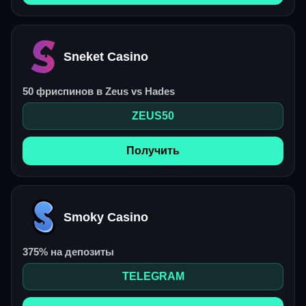
Sneket Casino
50 фриспинов в Zeus vs Hades
ZEUS50
Получить
Smoky Casino
375% на депозиты
TELEGRAM