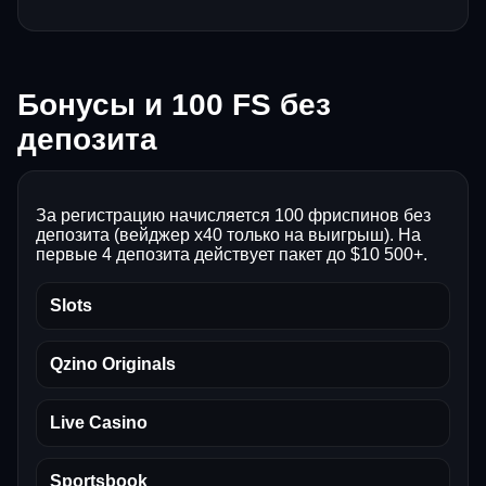
Бонусы и 100 FS без
депозита
За регистрацию начисляется 100 фриспинов без
депозита (вейджер x40 только на выигрыш). На
первые 4 депозита действует пакет до $10 500+.
Slots
Qzino Originals
Live Casino
Sportsbook