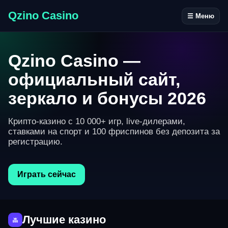
Qzino Casino
☰ Меню
Qzino Casino —
официальный сайт,
зеркало и бонусы 2026
Крипто-казино с 10 000+ игр, live-дилерами,
ставками на спорт и 100 фриспинов без депозита за
регистрацию.
Играть сейчас
Лучшие казино