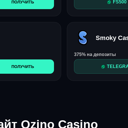
FS500
ПОЛУЧИТЬ
Smoky Cas
375% на депозиты
TELEGR
ПОЛУЧИТЬ
йт Qzino Casino