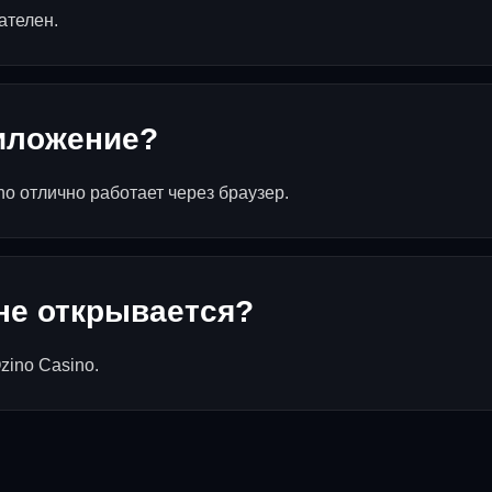
ателен.
иложение?
o отлично работает через браузер.
 не открывается?
zino Casino.