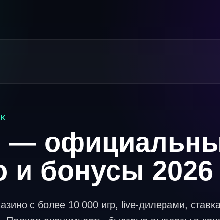
OK
no — официальн
о и бонусы 2026
зино с более 10 000 игр, live-дилерами, ставк