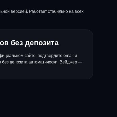
ьной версией. Работает стабильно на всех
ов без депозита
фициальном сайте, подтвердите email и
 без депозита автоматически. Вейджер —