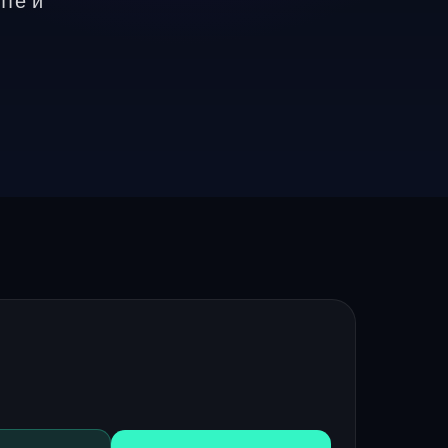
пте и