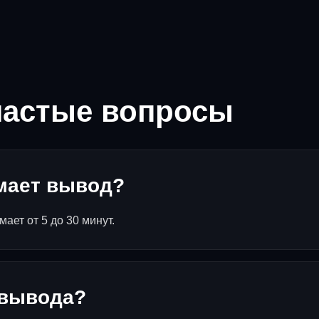
частые вопросы
мает вывод?
ает от 5 до 30 минут.
 вывода?