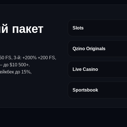
й пакет
Slots
Qzino Originals
50 FS, 3-й: +200% +200 FS,
— до $10 500+.
Live Casino
ейкбек до 15%,
Sportsbook