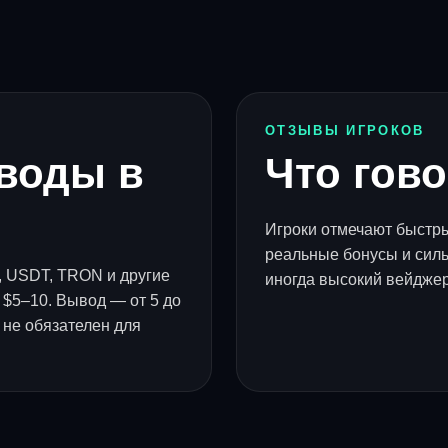
ОТЗЫВЫ ИГРОКОВ
воды в
Что гово
Игроки отмечают быстр
реальные бонусы и сил
n, USDT, TRON и другие
иногда высокий вейджер
$5–10. Вывод — от 5 до
 не обязателен для