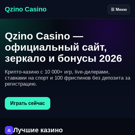
Qzino Casino
☰ Меню
Qzino Casino —
официальный сайт,
зеркало и бонусы 2026
Крипто-казино с 10 000+ игр, live-дилерами,
ставками на спорт и 100 фриспинов без депозита за
регистрацию.
Играть сейчас
Лучшие казино