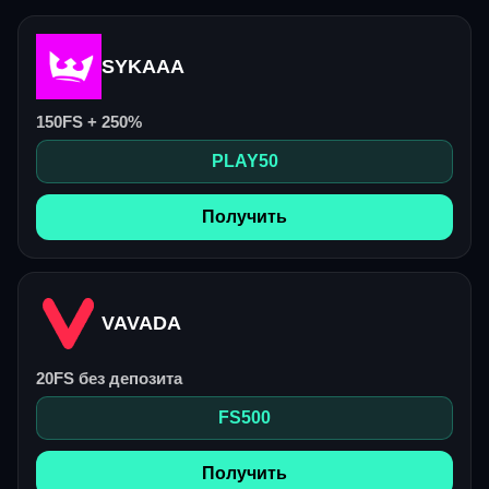
SYKAAA
150FS + 250%
PLAY50
Получить
VAVADA
20FS без депозита
FS500
Получить