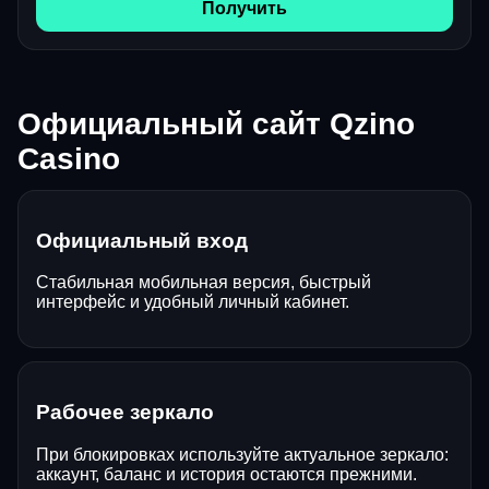
Получить
Официальный сайт Qzino
Casino
Официальный вход
Стабильная мобильная версия, быстрый
интерфейс и удобный личный кабинет.
Рабочее зеркало
При блокировках используйте актуальное зеркало:
аккаунт, баланс и история остаются прежними.