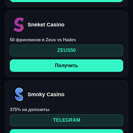
Sneket Casino
50 фриспинов в Zeus vs Hades
ZEUS50
Получить
Smoky Casino
375% на депозиты
TELEGRAM