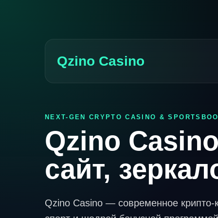
Qzino Casino
NEXT-GEN CRYPTO CASINO & SPORTSBO
Qzino Casi
сайт, зеркал
Qzino Casino — современное крипто-ка