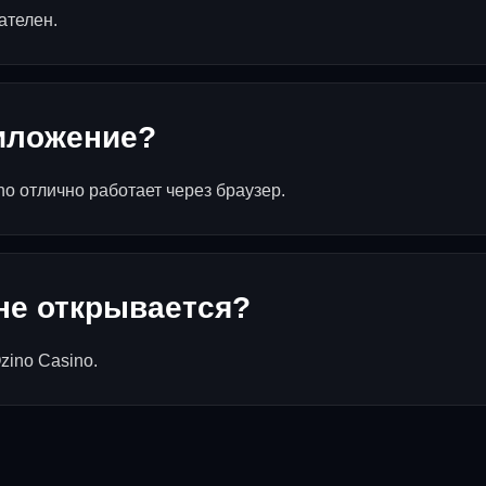
ателен.
иложение?
o отлично работает через браузер.
 не открывается?
zino Casino.