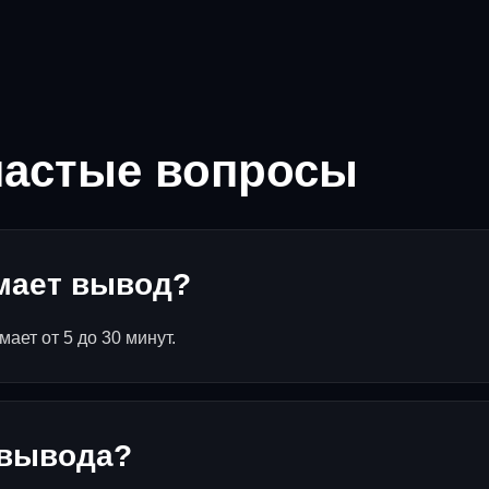
частые вопросы
мает вывод?
ает от 5 до 30 минут.
 вывода?