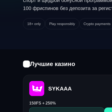
спорт и щедрой бонусной программой
100 фриспинов без депозита за регис
18+ only
Play responsibly
Crypto payments
Лучшие казино
SYKAAA
150FS + 250%