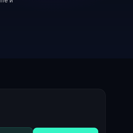
пте и