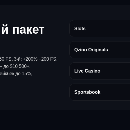
й пакет
Slots
Qzino Originals
50 FS, 3-й: +200% +200 FS,
— до $10 500+.
Live Casino
ейкбек до 15%,
Sportsbook