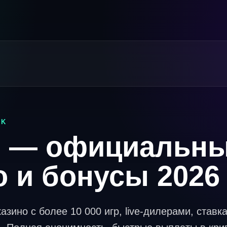
OK
no — официальн
о и бонусы 2026
зино с более 10 000 игр, live-дилерами, ставк