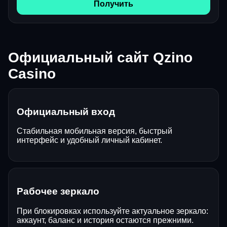
Получить
Официальный сайт Qzino
Casino
Официальный вход
Стабильная мобильная версия, быстрый
интерфейс и удобный личный кабинет.
Рабочее зеркало
При блокировках используйте актуальное зеркало:
аккаунт, баланс и история остаются прежними.