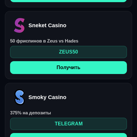
Sneket Casino
50 фриспинов в Zeus vs Hades
ZEUS50
Получить
Smoky Casino
375% на депозиты
TELEGRAM