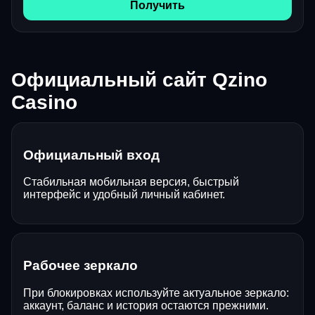
Получить
Официальный сайт Qzino
Casino
Официальный вход
Стабильная мобильная версия, быстрый
интерфейс и удобный личный кабинет.
Рабочее зеркало
При блокировках используйте актуальное зеркало:
аккаунт, баланс и история остаются прежними.