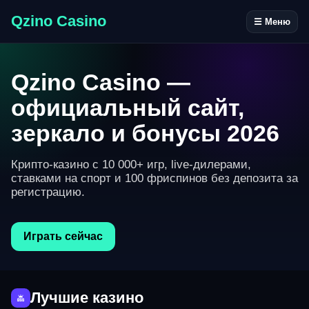
Qzino Casino
☰ Меню
Qzino Casino —
официальный сайт,
зеркало и бонусы 2026
Крипто-казино с 10 000+ игр, live-дилерами,
ставками на спорт и 100 фриспинов без депозита за
регистрацию.
Играть сейчас
Лучшие казино