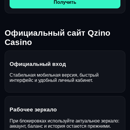
Получить
Официальный сайт Qzino
Casino
Официальный вход
Стабильная мобильная версия, быстрый
интерфейс и удобный личный кабинет.
Рабочее зеркало
При блокировках используйте актуальное зеркало:
аккаунт, баланс и история остаются прежними.