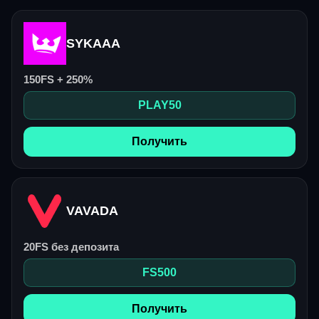
SYKAAA
150FS + 250%
PLAY50
Получить
VAVADA
20FS без депозита
FS500
Получить