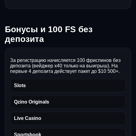
Бонусы и 100 FS без
депозита
За регистрацию начисляется 100 фриспинов без
депозита (вейджер x40 только на выигрыш). На
первые 4 депозита действует пакет до $10 500+.
Slots
Qzino Originals
Live Casino
Sportsbook