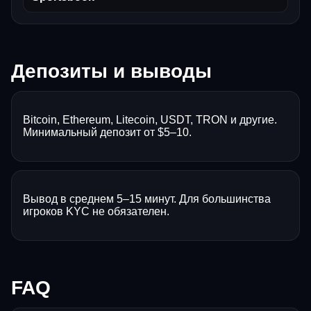
Депозиты и выводы
Bitcoin, Ethereum, Litecoin, USDT, TRON и другие.
Минимальный депозит от $5–10.
Вывод в среднем 5–15 минут. Для большинства
игроков KYC не обязателен.
FAQ