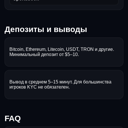
Депозиты и выводы
Bitcoin, Ethereum, Litecoin, USDT, TRON и другие.
Минимальный депозит от $5–10.
Вывод в среднем 5–15 минут. Для большинства
игроков KYC не обязателен.
FAQ