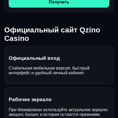
Получить
Официальный сайт Qzino
Casino
Официальный вход
Стабильная мобильная версия, быстрый
интерфейс и удобный личный кабинет.
Рабочее зеркало
При блокировках используйте актуальное зеркало:
аккаунт, баланс и история остаются прежними.