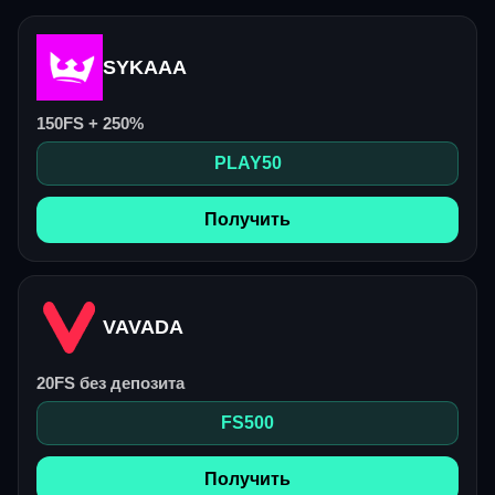
SYKAAA
150FS + 250%
PLAY50
Получить
VAVADA
20FS без депозита
FS500
Получить