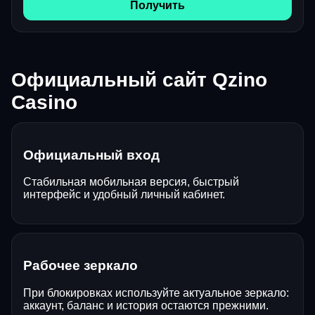
Получить
Официальный сайт Qzino
Casino
Официальный вход
Стабильная мобильная версия, быстрый
интерфейс и удобный личный кабинет.
Рабочее зеркало
При блокировках используйте актуальное зеркало:
аккаунт, баланс и история остаются прежними.