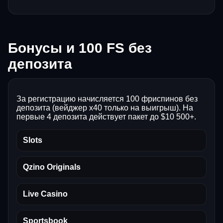
Бонусы и 100 FS без
депозита
За регистрацию начисляется 100 фриспинов без
депозита (вейджер x40 только на выигрыш). На
первые 4 депозита действует пакет до $10 500+.
Slots
Qzino Originals
Live Casino
Sportsbook