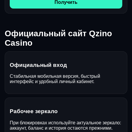
Получить
Официальный сайт Qzino
Casino
Официальный вход
Стабильная мобильная версия, быстрый
интерфейс и удобный личный кабинет.
Рабочее зеркало
При блокировках используйте актуальное зеркало:
аккаунт, баланс и история остаются прежними.