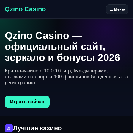
Qzino Casino
☰ Меню
Qzino Casino —
официальный сайт,
зеркало и бонусы 2026
Крипто-казино с 10 000+ игр, live-дилерами,
ставками на спорт и 100 фриспинов без депозита за
регистрацию.
Играть сейчас
Лучшие казино