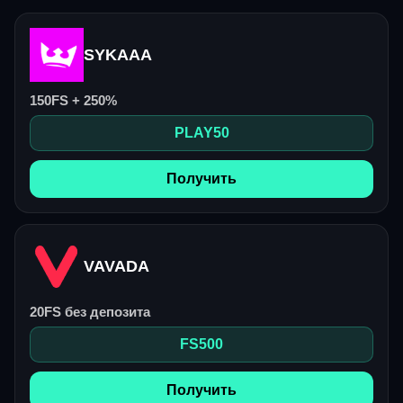
SYKAAA
150FS + 250%
PLAY50
Получить
VAVADA
20FS без депозита
FS500
Получить