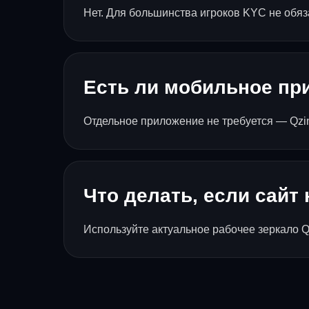
Нет. Для большинства игроков KYC не обяз
Есть ли мобильное пр
Отдельное приложение не требуется — Qzin
Что делать, если сайт
Используйте актуальное рабочее зеркало Q