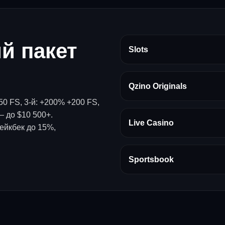
й пакет
Slots
Qzino Originals
50 FS, 3-й: +200% +200 FS,
— до $10 500+.
Live Casino
ейкбек до 15%,
Sportsbook