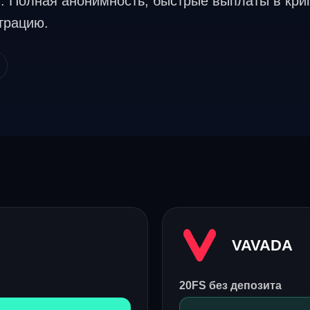
. Полная анонимность, быстрые выплаты в кри
трацию.
VAVADA
20FS без депозита