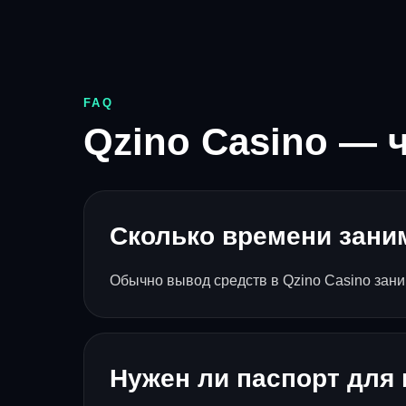
FAQ
Qzino Casino — 
Сколько времени зани
Обычно вывод средств в Qzino Casino заним
Нужен ли паспорт для