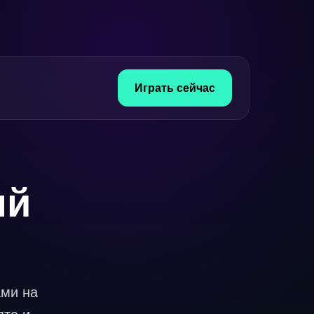
Играть сейчас
ый
ами на