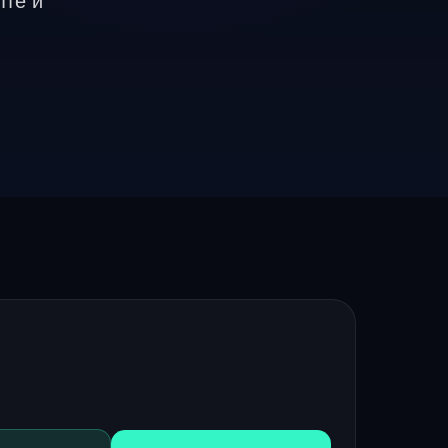
пте и