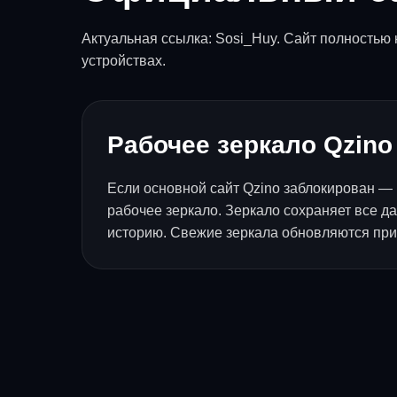
Актуальная ссылка: Sosi_Huy. Сайт полностью 
устройствах.
Рабочее зеркало Qzino
Если основной сайт Qzino заблокирован — 
рабочее зеркало. Зеркало сохраняет все да
историю. Свежие зеркала обновляются при