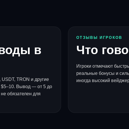
ОТЗЫВЫ ИГРОКОВ
воды в
Что гово
Игроки отмечают быстр
реальные бонусы и сил
n, USDT, TRON и другие
иногда высокий вейджер
$5–10. Вывод — от 5 до
 не обязателен для