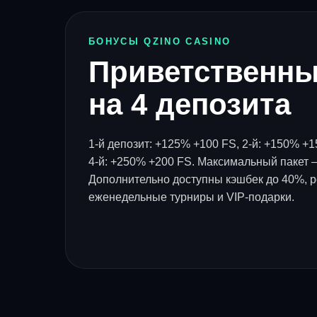
БОНУСЫ QZINO CASINO
Приветственны
на 4 депозита
1-й депозит: +125% +100 FS, 2-й: +150% +1
4-й: +250% +200 FS. Максимальный пакет 
Дополнительно доступны кэшбек до 40%, р
еженедельные турниры и VIP-подарки.