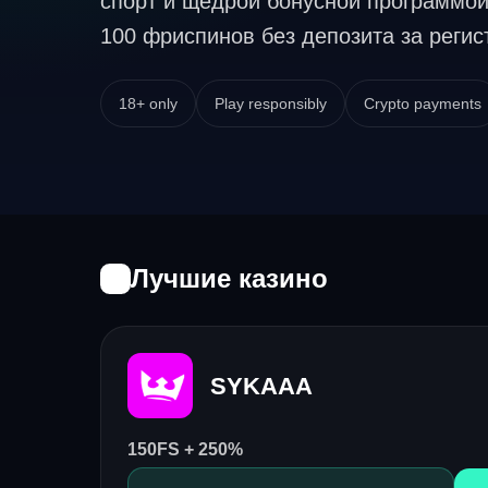
спорт и щедрой бонусной программой
100 фриспинов без депозита за регис
18+ only
Play responsibly
Crypto payments
Лучшие казино
SYKAAA
150FS + 250%