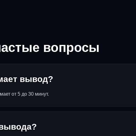
частые вопросы
мает вывод?
ает от 5 до 30 минут.
 вывода?