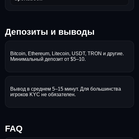
Депозиты и выводы
Bitcoin, Ethereum, Litecoin, USDT, TRON и другие.
Минимальный депозит от $5–10.
Вывод в среднем 5–15 минут. Для большинства
игроков KYC не обязателен.
FAQ