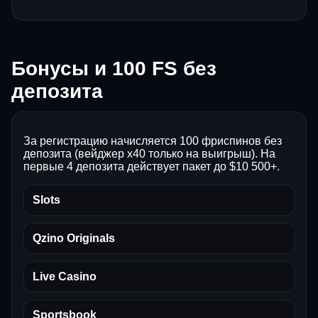
Бонусы и 100 FS без
депозита
За регистрацию начисляется 100 фриспинов без
депозита (вейджер x40 только на выигрыш). На
первые 4 депозита действует пакет до $10 500+.
Slots
Qzino Originals
Live Casino
Sportsbook