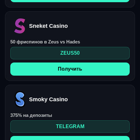
Sneket Casino
50 фриспинов в Zeus vs Hades
ZEUS50
Получить
Smoky Casino
375% на депозиты
TELEGRAM