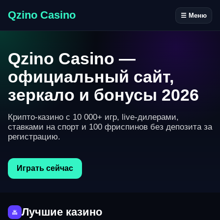
Qzino Casino
☰ Меню
Qzino Casino —
официальный сайт,
зеркало и бонусы 2026
Крипто-казино с 10 000+ игр, live-дилерами,
ставками на спорт и 100 фриспинов без депозита за
регистрацию.
Играть сейчас
Лучшие казино