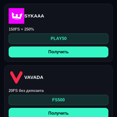
SYKAAA
150FS + 250%
PLAY50
Получить
VAVADA
20FS без депозита
FS500
Получить