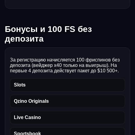
Бонусы и 100 FS без
депозита
За регистрацию начисляется 100 фриспинов без
депозита (вейджер x40 только на выигрыш). На
первые 4 депозита действует пакет до $10 500+.
Slots
Qzino Originals
Live Casino
Sportsbook