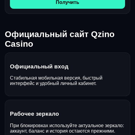
Получить
Официальный сайт Qzino
Casino
Официальный вход
Стабильная мобильная версия, быстрый
интерфейс и удобный личный кабинет.
Рабочее зеркало
При блокировках используйте актуальное зеркало:
аккаунт, баланс и история остаются прежними.