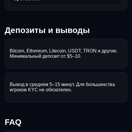
Депозиты и выводы
Bitcoin, Ethereum, Litecoin, USDT, TRON и другие.
Минимальный депозит от $5–10.
Вывод в среднем 5–15 минут. Для большинства
игроков KYC не обязателен.
FAQ