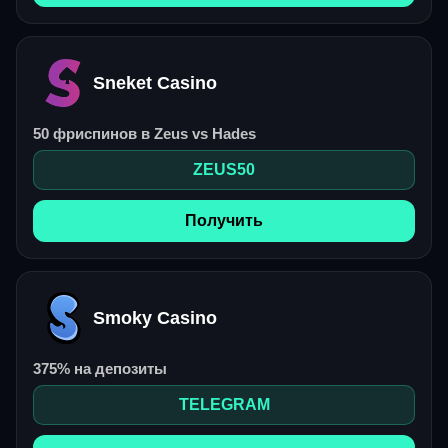
Sneket Casino
50 фриспинов в Zeus vs Hades
ZEUS50
Получить
Smoky Casino
375% на депозиты
TELEGRAM