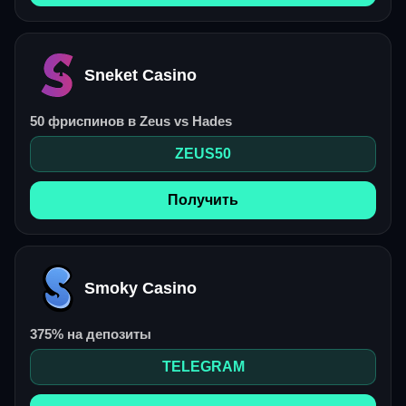
Sneket Casino
50 фриспинов в Zeus vs Hades
ZEUS50
Получить
Smoky Casino
375% на депозиты
TELEGRAM