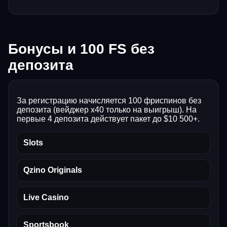
Бонусы и 100 FS без
депозита
За регистрацию начисляется 100 фриспинов без
депозита (вейджер x40 только на выигрыш). На
первые 4 депозита действует пакет до $10 500+.
Slots
Qzino Originals
Live Casino
Sportsbook