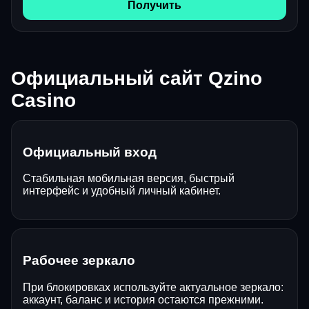
Получить
Официальный сайт Qzino
Casino
Официальный вход
Стабильная мобильная версия, быстрый
интерфейс и удобный личный кабинет.
Рабочее зеркало
При блокировках используйте актуальное зеркало:
аккаунт, баланс и история остаются прежними.