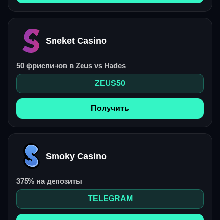
Sneket Casino
50 фриспинов в Zeus vs Hades
ZEUS50
Получить
Smoky Casino
375% на депозиты
TELEGRAM