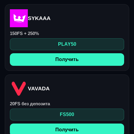
SYKAAA
150FS + 250%
PLAY50
Получить
VAVADA
20FS без депозита
FS500
Получить