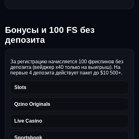
Бонусы и 100 FS без
депозита
За регистрацию начисляется 100 фриспинов без
депозита (вейджер x40 только на выигрыш). На
первые 4 депозита действует пакет до $10 500+.
Slots
Qzino Originals
Live Casino
Sportsbook