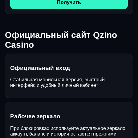
Получить
Официальный сайт Qzino
Casino
Официальный вход
Стабильная мобильная версия, быстрый
интерфейс и удобный личный кабинет.
Рабочее зеркало
При блокировках используйте актуальное зеркало:
аккаунт, баланс и история остаются прежними.