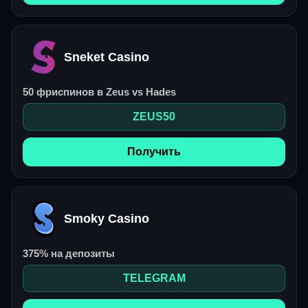
Sneket Casino
50 фриспинов в Zeus vs Hades
ZEUS50
Получить
Smoky Casino
375% на депозиты
TELEGRAM