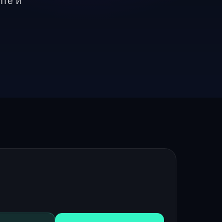
пте и