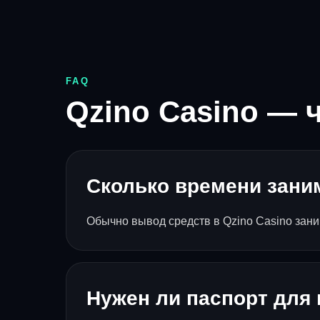
FAQ
Qzino Casino — 
Сколько времени зани
Обычно вывод средств в Qzino Casino заним
Нужен ли паспорт для