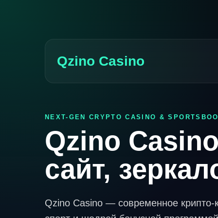
Qzino Casino
NEXT-GEN CRYPTO CASINO & SPORTSBO
Qzino Casi
сайт, зеркал
Qzino Casino — современное крипто-ка