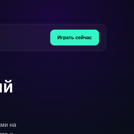
Играть сейчас
ый
ами на