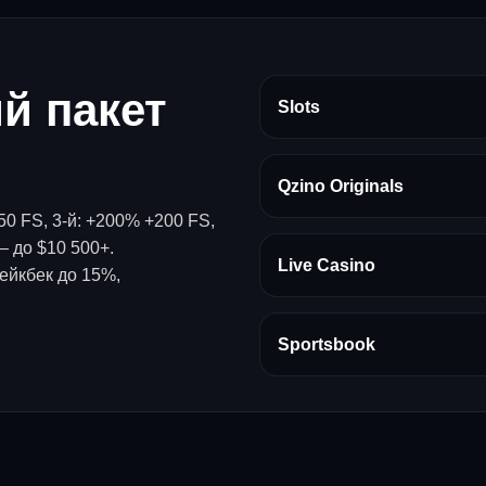
й пакет
Slots
Qzino Originals
50 FS, 3-й: +200% +200 FS,
— до $10 500+.
Live Casino
ейкбек до 15%,
Sportsbook