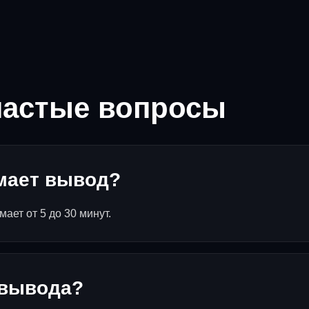
частые вопросы
мает вывод?
ает от 5 до 30 минут.
 вывода?