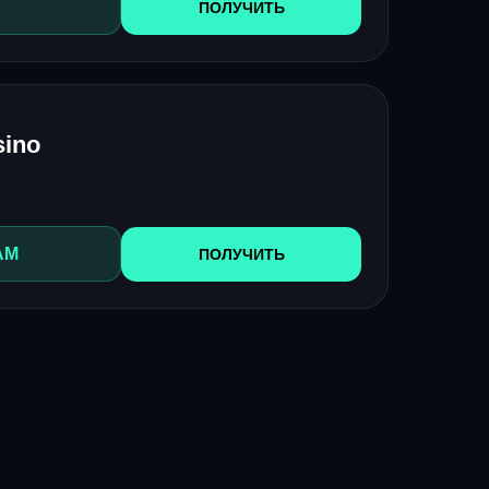
ПОЛУЧИТЬ
ino
AM
ПОЛУЧИТЬ