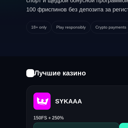
спорт и щедрой бонусной программой
100 фриспинов без депозита за регис
18+ only
Play responsibly
Crypto payments
Лучшие казино
SYKAAA
150FS + 250%