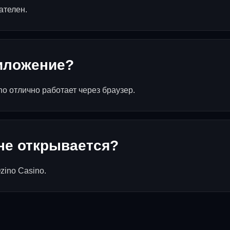
ателен.
иложение?
o отлично работает через браузер.
 не открывается?
zino Casino.