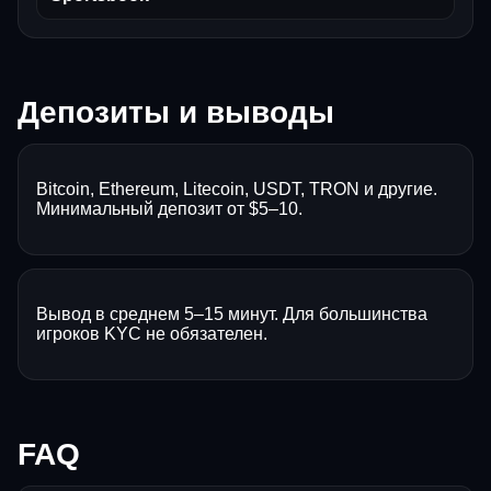
Депозиты и выводы
Bitcoin, Ethereum, Litecoin, USDT, TRON и другие.
Минимальный депозит от $5–10.
Вывод в среднем 5–15 минут. Для большинства
игроков KYC не обязателен.
FAQ