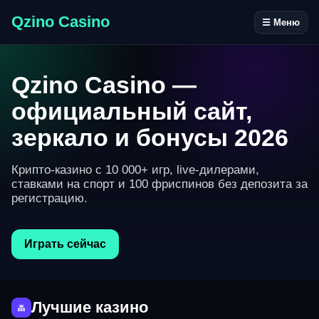
Qzino Casino
☰ Меню
Qzino Casino —
официальный сайт,
зеркало и бонусы 2026
Крипто-казино с 10 000+ игр, live-дилерами,
ставками на спорт и 100 фриспинов без депозита за
регистрацию.
Играть сейчас
Лучшие казино