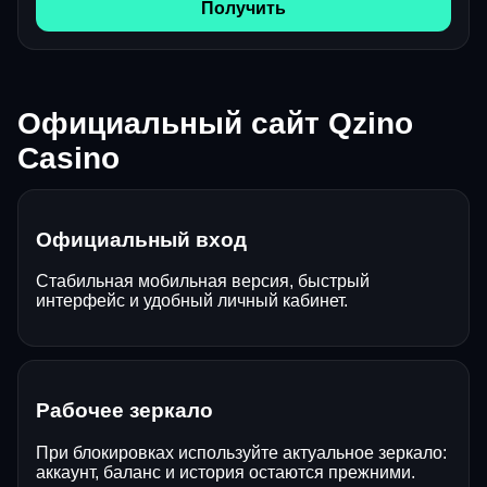
Получить
Официальный сайт Qzino
Casino
Официальный вход
Стабильная мобильная версия, быстрый
интерфейс и удобный личный кабинет.
Рабочее зеркало
При блокировках используйте актуальное зеркало:
аккаунт, баланс и история остаются прежними.