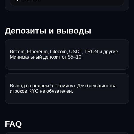
Депозиты и выводы
Bitcoin, Ethereum, Litecoin, USDT, TRON и другие.
Минимальный депозит от $5–10.
Вывод в среднем 5–15 минут. Для большинства
игроков KYC не обязателен.
FAQ