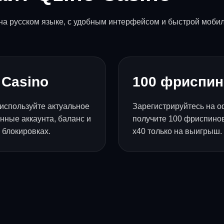
на русском языке, с удобным интерфейсом и быстрой мобил
 Casino
100 фриспин
используйте актуальное
Зарегистрируйтесь на о
нные аккаунта, баланс и
получите 100 фриспинов
 блокировках.
x40 только на выигрыш.