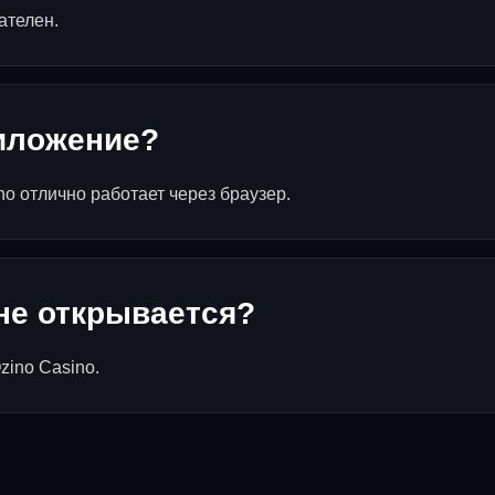
ателен.
иложение?
o отлично работает через браузер.
 не открывается?
zino Casino.