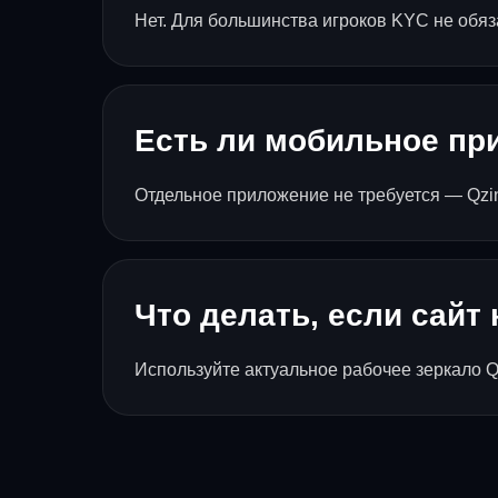
Нет. Для большинства игроков KYC не обяз
Есть ли мобильное пр
Отдельное приложение не требуется — Qzin
Что делать, если сайт
Используйте актуальное рабочее зеркало Q