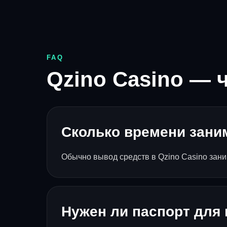
FAQ
Qzino Casino — 
Сколько времени зани
Обычно вывод средств в Qzino Casino заним
Нужен ли паспорт для