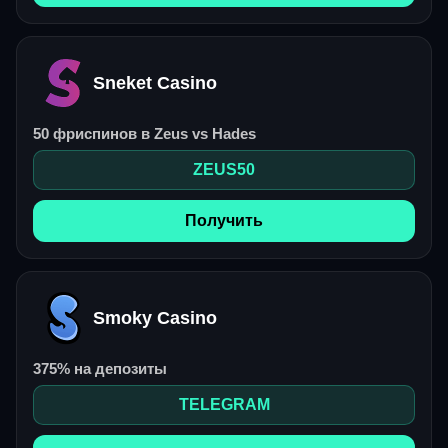
Sneket Casino
50 фриспинов в Zeus vs Hades
ZEUS50
Получить
Smoky Casino
375% на депозиты
TELEGRAM