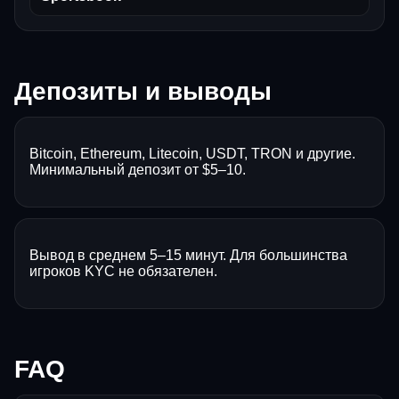
Депозиты и выводы
Bitcoin, Ethereum, Litecoin, USDT, TRON и другие.
Минимальный депозит от $5–10.
Вывод в среднем 5–15 минут. Для большинства
игроков KYC не обязателен.
FAQ