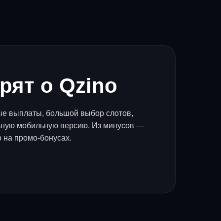
рят о Qzino
ые выплаты, большой выбор слотов,
ьную мобильную версию. Из минусов —
 на промо-бонусах.