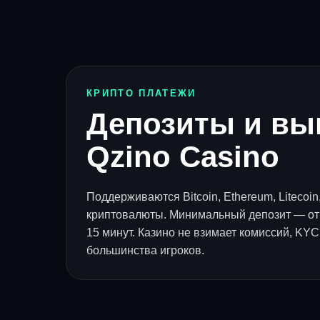
КРИПТО ПЛАТЕЖИ
Депозиты и вы
Qzino Casino
Поддерживаются Bitcoin, Ethereum, Litecoi
криптовалюты. Минимальный депозит — от 
15 минут. Казино не взимает комиссий, KYC
большинства игроков.