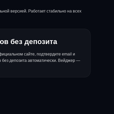
ьной версией. Работает стабильно на всех
ов без депозита
фициальном сайте, подтвердите email и
 без депозита автоматически. Вейджер —