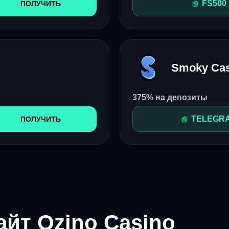
FS500
ПОЛУЧИТЬ
Smoky Cas
375% на депозиты
TELEGR
ПОЛУЧИТЬ
йт Qzino Casino