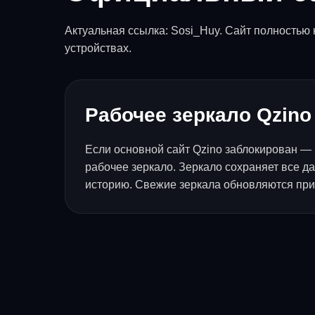
Актуальная ссылка: Sosi_Huy. Сайт полностью 
устройствах.
Рабочее зеркало Qzino
Если основной сайт Qzino заблокирован — 
рабочее зеркало. Зеркало сохраняет все да
историю. Свежие зеркала обновляются при