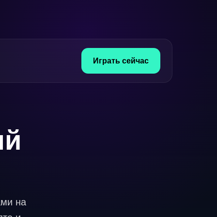
Играть сейчас
ый
ами на