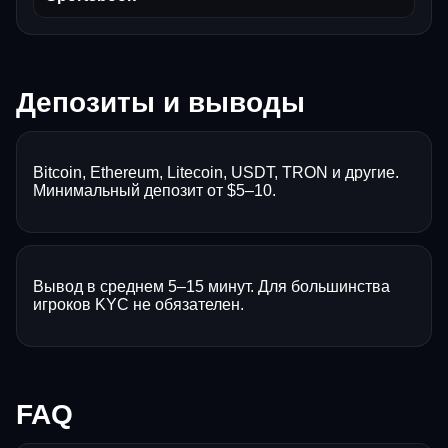
Депозиты и выводы
Bitcoin, Ethereum, Litecoin, USDT, TRON и другие.
Минимальный депозит от $5–10.
Вывод в среднем 5–15 минут. Для большинства
игроков KYC не обязателен.
FAQ