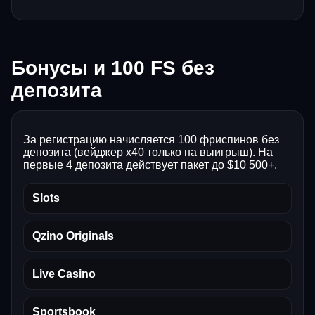
Бонусы и 100 FS без
депозита
За регистрацию начисляется 100 фриспинов без
депозита (вейджер x40 только на выигрыш). На
первые 4 депозита действует пакет до $10 500+.
Slots
Qzino Originals
Live Casino
Sportsbook