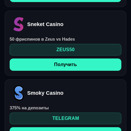
Sneket Casino
50 фриспинов в Zeus vs Hades
ZEUS50
Получить
Smoky Casino
375% на депозиты
TELEGRAM