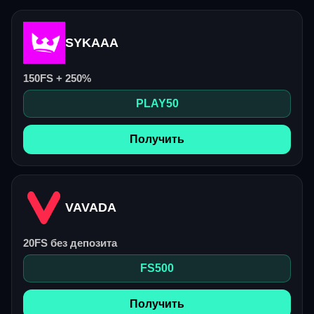
SYKAAA
150FS + 250%
PLAY50
Получить
VAVADA
20FS без депозита
FS500
Получить