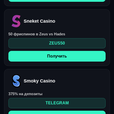
Sneket Casino
50 фриспинов в Zeus vs Hades
ZEUS50
Получить
Smoky Casino
375% на депозиты
TELEGRAM