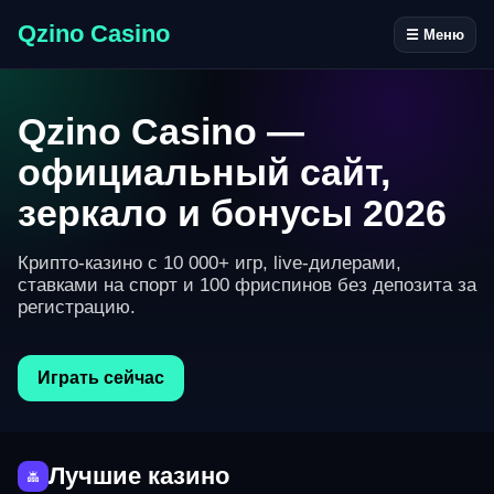
Qzino Casino
☰ Меню
Qzino Casino —
официальный сайт,
зеркало и бонусы 2026
Крипто-казино с 10 000+ игр, live-дилерами,
ставками на спорт и 100 фриспинов без депозита за
регистрацию.
Играть сейчас
Лучшие казино