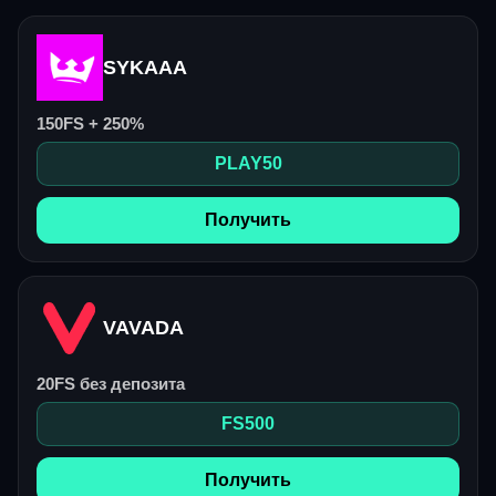
SYKAAA
150FS + 250%
PLAY50
Получить
VAVADA
20FS без депозита
FS500
Получить