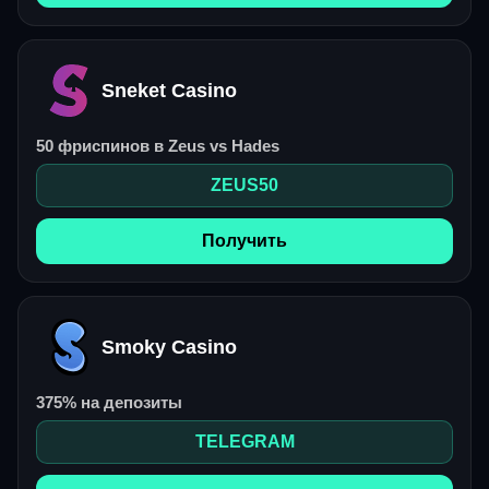
Sneket Casino
50 фриспинов в Zeus vs Hades
ZEUS50
Получить
Smoky Casino
375% на депозиты
TELEGRAM