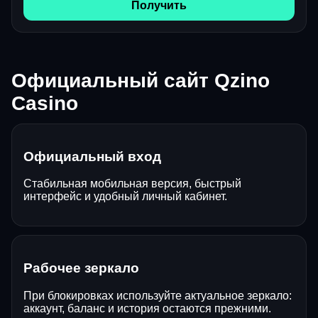
Получить
Официальный сайт Qzino
Casino
Официальный вход
Стабильная мобильная версия, быстрый
интерфейс и удобный личный кабинет.
Рабочее зеркало
При блокировках используйте актуальное зеркало:
аккаунт, баланс и история остаются прежними.