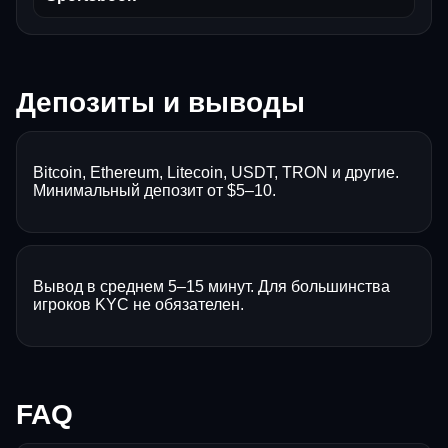
Депозиты и выводы
Bitcoin, Ethereum, Litecoin, USDT, TRON и другие.
Минимальный депозит от $5–10.
Вывод в среднем 5–15 минут. Для большинства
игроков KYC не обязателен.
FAQ