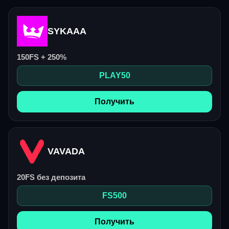
SYKAAA
150FS + 250%
PLAY50
Получить
VAVADA
20FS без депозита
FS500
Получить