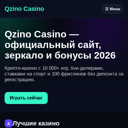
Qzino Casino
☰ Меню
Qzino Casino —
официальный сайт,
зеркало и бонусы 2026
Крипто-казино с 10 000+ игр, live-дилерами,
ставками на спорт и 100 фриспинов без депозита за
регистрацию.
Играть сейчас
Лучшие казино