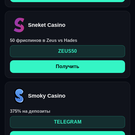
Sneket Casino
50 фриспинов в Zeus vs Hades
ZEUS50
Получить
Smoky Casino
375% на депозиты
TELEGRAM