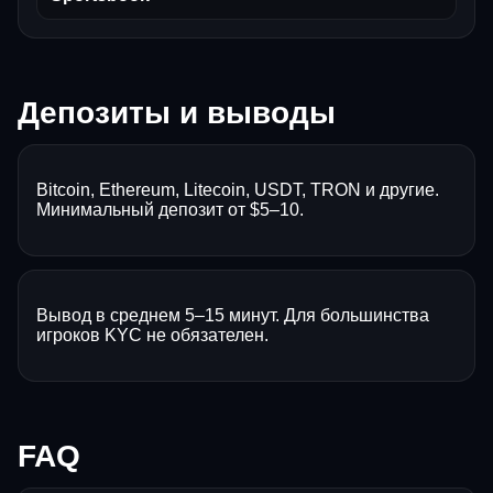
Депозиты и выводы
Bitcoin, Ethereum, Litecoin, USDT, TRON и другие.
Минимальный депозит от $5–10.
Вывод в среднем 5–15 минут. Для большинства
игроков KYC не обязателен.
FAQ