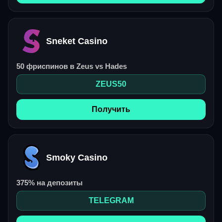
Sneket Casino
50 фриспинов в Zeus vs Hades
ZEUS50
Получить
Smoky Casino
375% на депозиты
TELEGRAM