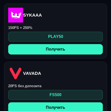
SYKAAA
150FS + 250%
PLAY50
Получить
VAVADA
20FS без депозита
FS500
Получить