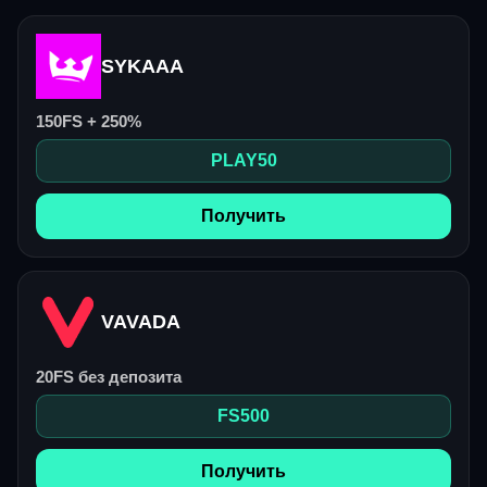
SYKAAA
150FS + 250%
PLAY50
Получить
VAVADA
20FS без депозита
FS500
Получить