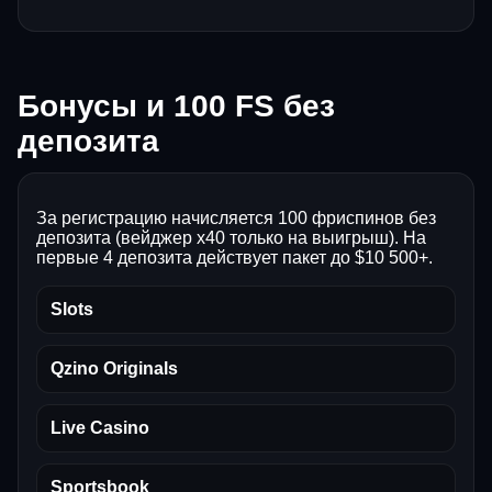
Бонусы и 100 FS без
депозита
За регистрацию начисляется 100 фриспинов без
депозита (вейджер x40 только на выигрыш). На
первые 4 депозита действует пакет до $10 500+.
Slots
Qzino Originals
Live Casino
Sportsbook