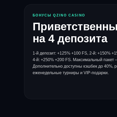
БОНУСЫ QZINO CASINO
Приветственны
на 4 депозита
1-й депозит: +125% +100 FS, 2-й: +150% +1
4-й: +250% +200 FS. Максимальный пакет 
Дополнительно доступны кэшбек до 40%, р
еженедельные турниры и VIP-подарки.