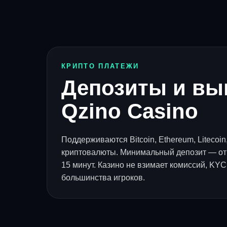
КРИПТО ПЛАТЕЖИ
Депозиты и вы
Qzino Casino
Поддерживаются Bitcoin, Ethereum, Litecoi
криптовалюты. Минимальный депозит — от 
15 минут. Казино не взимает комиссий, KYC
большинства игроков.