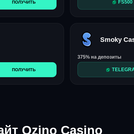
FS500
ПОЛУЧИТЬ
Smoky Cas
375% на депозиты
TELEGR
ПОЛУЧИТЬ
йт Qzino Casino