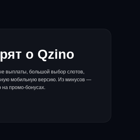
рят о Qzino
ые выплаты, большой выбор слотов,
ьную мобильную версию. Из минусов —
 на промо-бонусах.