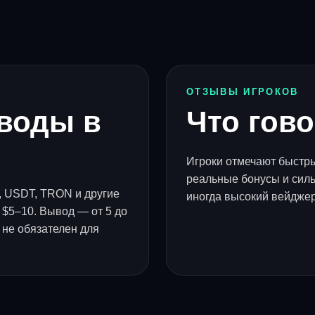
ОТЗЫВЫ ИГРОКОВ
воды в
Что гово
Игроки отмечают быстр
реальные бонусы и сил
n, USDT, TRON и другие
иногда высокий вейджер
$5–10. Вывод — от 5 до
 не обязателен для