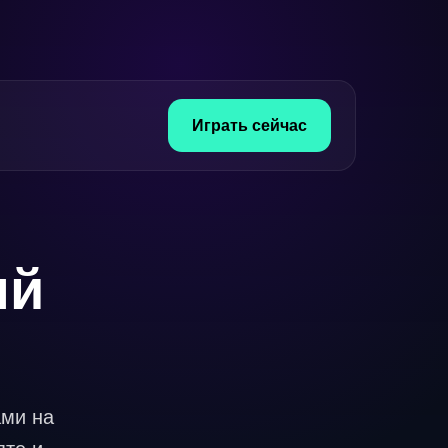
Играть сейчас
ый
ами на