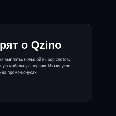
рят о Qzino
ые выплаты, большой выбор слотов,
ьную мобильную версию. Из минусов —
 на промо-бонусах.