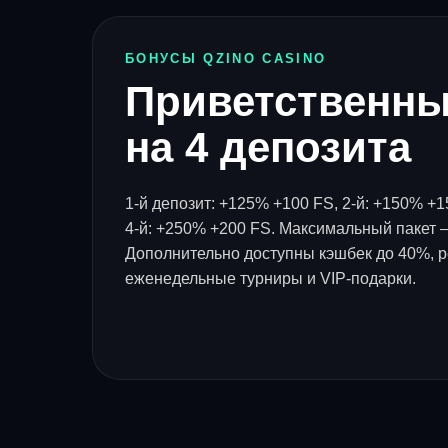
БОНУСЫ QZINO CASINO
Приветственны
на 4 депозита
1-й депозит: +125% +100 FS, 2-й: +150% +1
4-й: +250% +200 FS. Максимальный пакет 
Дополнительно доступны кэшбек до 40%, р
еженедельные турниры и VIP-подарки.