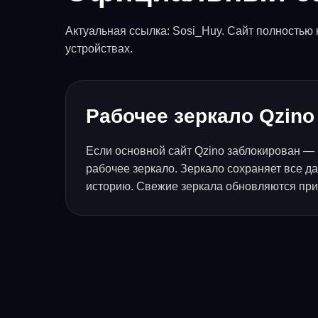
Актуальная ссылка: Sosi_Huy. Сайт полностью 
устройствах.
Рабочее зеркало Qzino
Если основной сайт Qzino заблокирован — 
рабочее зеркало. Зеркало сохраняет все да
историю. Свежие зеркала обновляются при