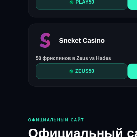
PLAY50
Sneket Casino
50 фриспинов в Zeus vs Hades
ZEUS50
ОФИЦИАЛЬНЫЙ САЙТ
Официальный са