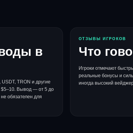
ОТЗЫВЫ ИГРОКОВ
воды в
Что гово
Игроки отмечают быстр
реальные бонусы и сил
n, USDT, TRON и другие
иногда высокий вейджер
$5–10. Вывод — от 5 до
 не обязателен для