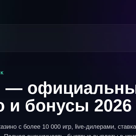
OK
no — официальн
о и бонусы 2026
зино с более 10 000 игр, live-дилерами, ставк