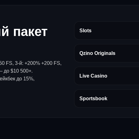
й пакет
Slots
Qzino Originals
50 FS, 3-й: +200% +200 FS,
— до $10 500+.
Live Casino
ейкбек до 15%,
Sportsbook