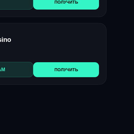
ПОЛУЧИТЬ
ino
AM
ПОЛУЧИТЬ