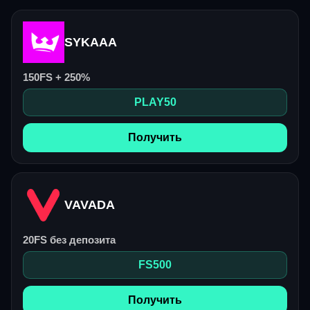
SYKAAA
150FS + 250%
PLAY50
Получить
VAVADA
20FS без депозита
FS500
Получить