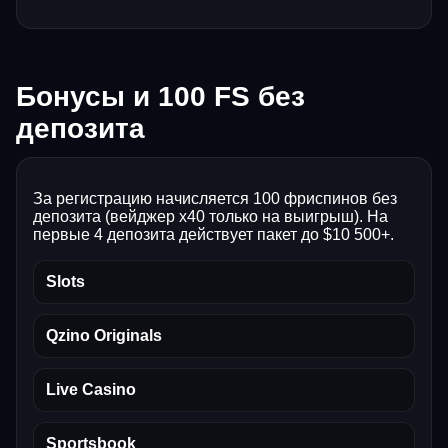
Бонусы и 100 FS без
депозита
За регистрацию начисляется 100 фриспинов без
депозита (вейджер x40 только на выигрыш). На
первые 4 депозита действует пакет до $10 500+.
Slots
Qzino Originals
Live Casino
Sportsbook