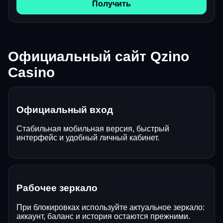
Получить
Официальный сайт Qzino
Casino
Официальный вход
Стабильная мобильная версия, быстрый
интерфейс и удобный личный кабинет.
Рабочее зеркало
При блокировках используйте актуальное зеркало:
аккаунт, баланс и история остаются прежними.