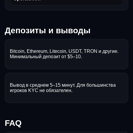
Депозиты и выводы
Bitcoin, Ethereum, Litecoin, USDT, TRON и другие.
Минимальный депозит от $5–10.
Вывод в среднем 5–15 минут. Для большинства
игроков KYC не обязателен.
FAQ