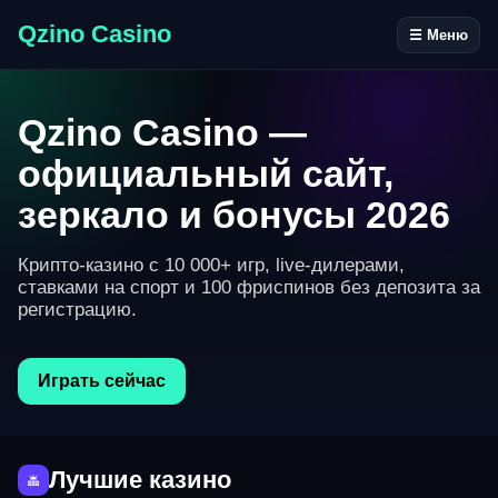
Qzino Casino
☰ Меню
Qzino Casino —
официальный сайт,
зеркало и бонусы 2026
Крипто-казино с 10 000+ игр, live-дилерами,
ставками на спорт и 100 фриспинов без депозита за
регистрацию.
Играть сейчас
Лучшие казино