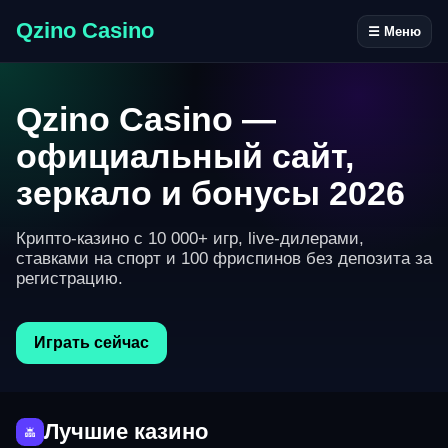
Qzino Casino
☰ Меню
Qzino Casino —
официальный сайт,
зеркало и бонусы 2026
Крипто-казино с 10 000+ игр, live-дилерами,
ставками на спорт и 100 фриспинов без депозита за
регистрацию.
Играть сейчас
Лучшие казино