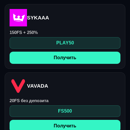
SYKAAA
150FS + 250%
PLAY50
Получить
VAVADA
20FS без депозита
FS500
Получить