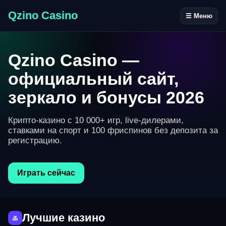
Qzino Casino
☰ Меню
Qzino Casino —
официальный сайт,
зеркало и бонусы 2026
Крипто-казино с 10 000+ игр, live-дилерами,
ставками на спорт и 100 фриспинов без депозита за
регистрацию.
Играть сейчас
Лучшие казино