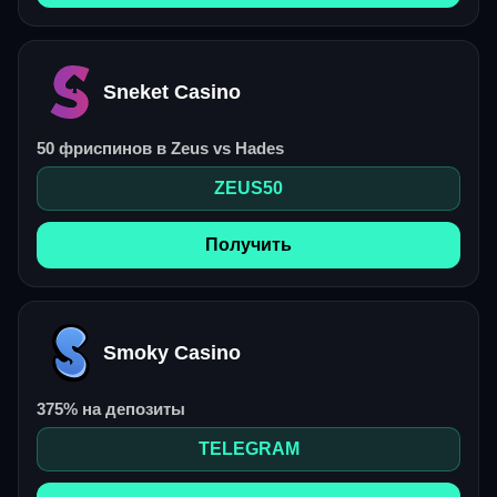
Sneket Casino
50 фриспинов в Zeus vs Hades
ZEUS50
Получить
Smoky Casino
375% на депозиты
TELEGRAM