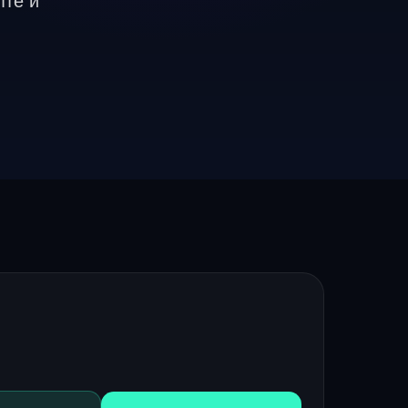
пте и