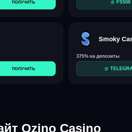
FS500
ПОЛУЧИТЬ
Smoky Cas
375% на депозиты
TELEGR
ПОЛУЧИТЬ
йт Qzino Casino