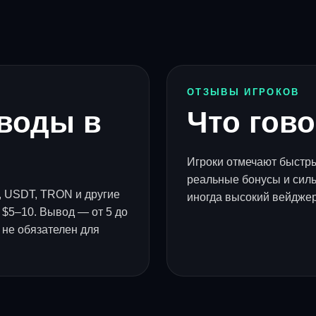
ОТЗЫВЫ ИГРОКОВ
воды в
Что гово
Игроки отмечают быстр
реальные бонусы и сил
n, USDT, TRON и другие
иногда высокий вейджер
$5–10. Вывод — от 5 до
 не обязателен для