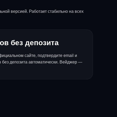
ьной версией. Работает стабильно на всех
ов без депозита
фициальном сайте, подтвердите email и
 без депозита автоматически. Вейджер —