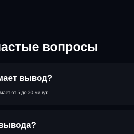
частые вопросы
мает вывод?
ает от 5 до 30 минут.
 вывода?