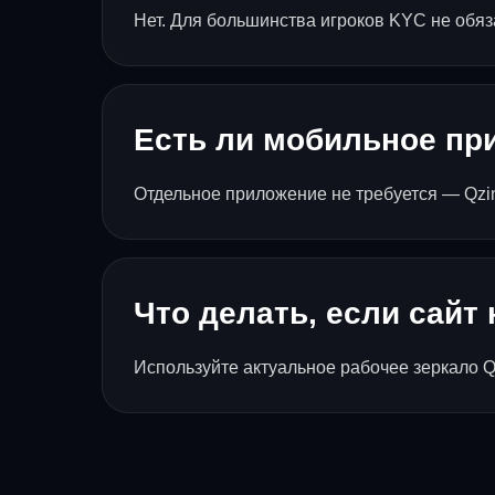
Нет. Для большинства игроков KYC не обяз
Есть ли мобильное пр
Отдельное приложение не требуется — Qzin
Что делать, если сайт
Используйте актуальное рабочее зеркало Q