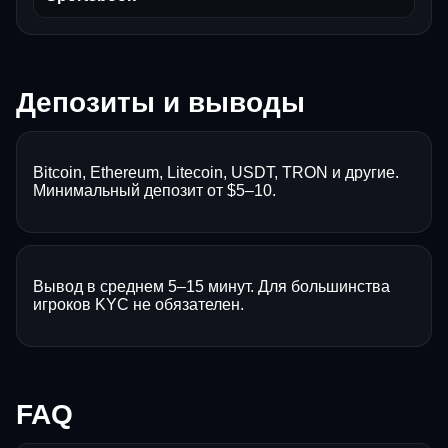
Депозиты и выводы
Bitcoin, Ethereum, Litecoin, USDT, TRON и другие.
Минимальный депозит от $5–10.
Вывод в среднем 5–15 минут. Для большинства
игроков KYC не обязателен.
FAQ