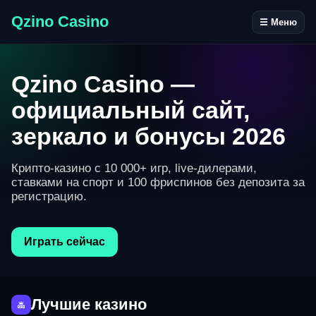
Qzino Casino
☰ Меню
Qzino Casino —
официальный сайт,
зеркало и бонусы 2026
Крипто-казино с 10 000+ игр, live-дилерами,
ставками на спорт и 100 фриспинов без депозита за
регистрацию.
Играть сейчас
Лучшие казино