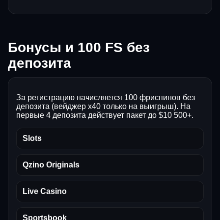
Бонусы и 100 FS без
депозита
За регистрацию начисляется 100 фриспинов без
депозита (вейджер x40 только на выигрыш). На
первые 4 депозита действует пакет до $10 500+.
Slots
Qzino Originals
Live Casino
Sportsbook