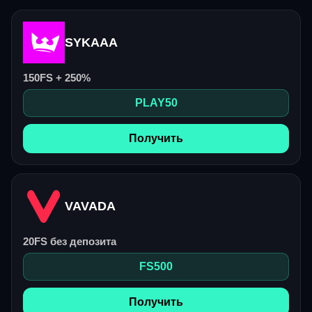
SYKAAA
150FS + 250%
PLAY50
Получить
VAVADA
20FS без депозита
FS500
Получить