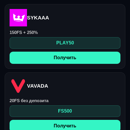
SYKAAA
150FS + 250%
PLAY50
Получить
VAVADA
20FS без депозита
FS500
Получить