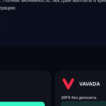
. Полная анонимность, быстрые выплаты в кри
трацию.
VAVADA
20FS без депозита