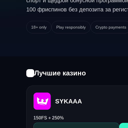
спорт и щедрой бонусной программой
100 фриспинов без депозита за регис
18+ only
Play responsibly
Crypto payments
Лучшие казино
SYKAAA
150FS + 250%