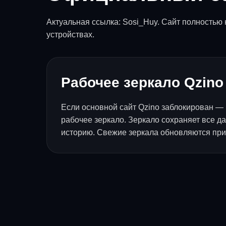
Актуальная ссылка: Sosi_Huy. Сайт полностью 
устройствах.
Рабочее зеркало Qzino
Если основной сайт Qzino заблокирован — 
рабочее зеркало. Зеркало сохраняет все да
историю. Свежие зеркала обновляются при