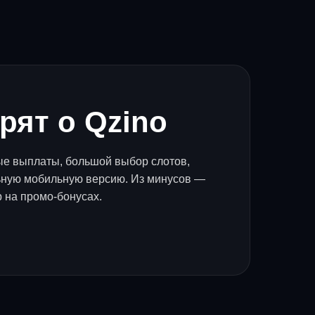
рят о Qzino
ые выплаты, большой выбор слотов,
ьную мобильную версию. Из минусов —
 на промо-бонусах.