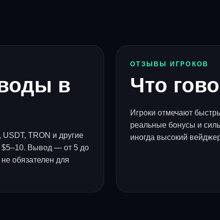
ОТЗЫВЫ ИГРОКОВ
воды в
Что гово
Игроки отмечают быстр
реальные бонусы и сил
n, USDT, TRON и другие
иногда высокий вейджер
$5–10. Вывод — от 5 до
 не обязателен для