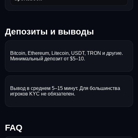
Депозиты и выводы
Bitcoin, Ethereum, Litecoin, USDT, TRON и другие.
Минимальный депозит от $5–10.
Вывод в среднем 5–15 минут. Для большинства
игроков KYC не обязателен.
FAQ