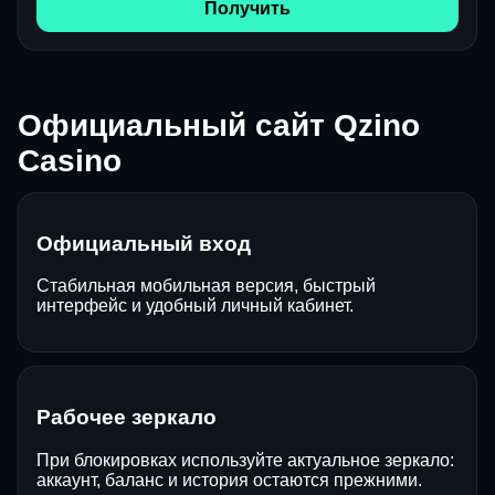
Получить
Официальный сайт Qzino
Casino
Официальный вход
Стабильная мобильная версия, быстрый
интерфейс и удобный личный кабинет.
Рабочее зеркало
При блокировках используйте актуальное зеркало:
аккаунт, баланс и история остаются прежними.