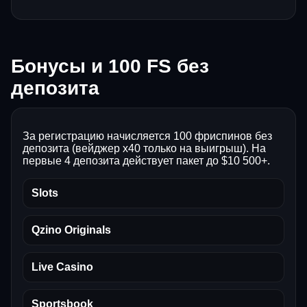
Бонусы и 100 FS без
депозита
За регистрацию начисляется 100 фриспинов без
депозита (вейджер x40 только на выигрыш). На
первые 4 депозита действует пакет до $10 500+.
Slots
Qzino Originals
Live Casino
Sportsbook