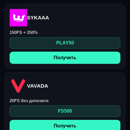
SYKAAA
150FS + 250%
PLAY50
Получить
VAVADA
20FS без депозита
FS500
Получить